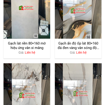
Gạch lát nền 80×160 mờ
Gạch ấn độ ốp lát 80×160
hiệu ứng vân xi măng
đá đen vàng vân sóng độc
đáo siêu bóng
Giá:
Liên hệ
Giá:
Liên hệ