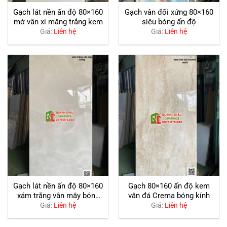
Gạch lát nền ấn độ 80×160
Gạch vân đối xứng 80×160
mờ vân xi măng trắng kem
siêu bóng ấn độ
Giá:
Liên hệ
Giá:
Liên hệ
Gạch lát nền ấn độ 80×160
Gạch 80×160 ấn độ kem
xám trắng vân mây bóng
vân đá Crema bóng kính
kính
Giá:
Liên hệ
Giá:
Liên hệ