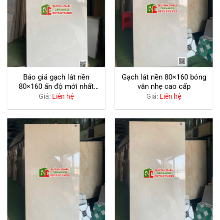
Báo giá gạch lát nền
Gạch lát nền 80×160 bóng
80×160 ấn độ mới nhất
vân nhẹ cao cấp
2026
Giá:
Liên hệ
Giá:
Liên hệ