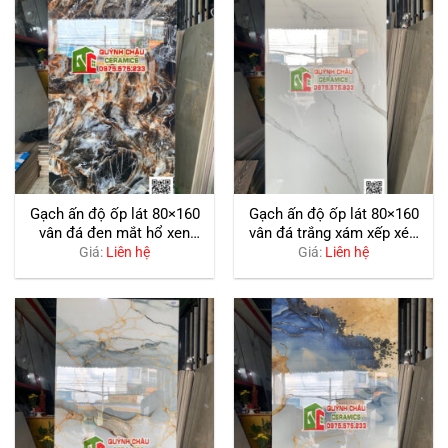
Gạch ấn độ ốp lát 80×160
Gạch ấn độ ốp lát 80×160
vân đá đen mắt hổ xen
vân đá trắng xám xếp xéo
vàng siêu bóng
bóng kiếng
Giá:
Liên hệ
Giá:
Liên hệ