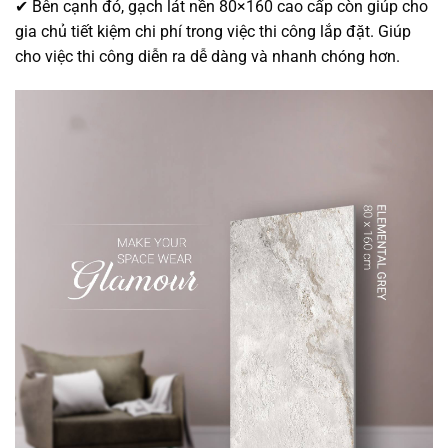
✔ Bên cạnh đó, gạch lát nền 80×160 cao cấp còn giúp cho
gia chủ tiết kiệm chi phí trong việc thi công lắp đặt. Giúp
cho việc thi công diễn ra dễ dàng và nhanh chóng hơn.