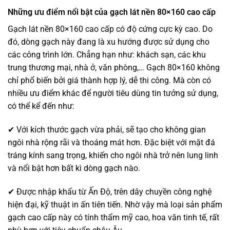
Những ưu điểm nổi bật của gạch lát nền 80×160 cao cấp
Gạch lát nền 80×160 cao cấp có độ cứng cực kỳ cao. Do
đó, dòng gạch này đang là xu hướng được sử dụng cho
các công trình lớn. Chẳng hạn như: khách sạn, các khu
trung thương mại, nhà ở, văn phòng,… Gạch 80×160 không
chỉ phổ biến bởi giá thành hợp lý, dễ thi công. Mà còn có
nhiều ưu điểm khác để người tiêu dùng tin tưởng sử dụng,
có thể kể đến như:
✔ Với kích thước gạch vừa phải, sẽ tạo cho không gian
ngôi nhà rộng rãi và thoáng mát hơn. Đặc biệt với mặt đá
tráng kính sang trọng, khiến cho ngôi nhà trở nên lung linh
và nổi bật hơn bất kì dòng gạch nào.
✔ Được nhập khẩu từ Ấn Độ, trên dây chuyền công nghệ
hiện đại, kỹ thuật in ấn tiên tiến. Nhờ vậy mà loại sản phẩm
gạch cao cấp này có tính thẩm mỹ cao, hoa văn tinh tế, rất