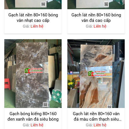
Gạch lát nền 80×160 bóng
Gạch lát nền 80×160 bóng
vân nhạt cao cấp
vân đá cao cấp
Giá:
Liên hệ
Giá:
Liên hệ
Gạch bóng kiếng 80×160
Gạch lát nền 80×160 vân
đen xanh vân đá siêu bóng
đá màu cẩm thạch siêu
bóng
Giá:
Liên hệ
Giá:
Liên hệ