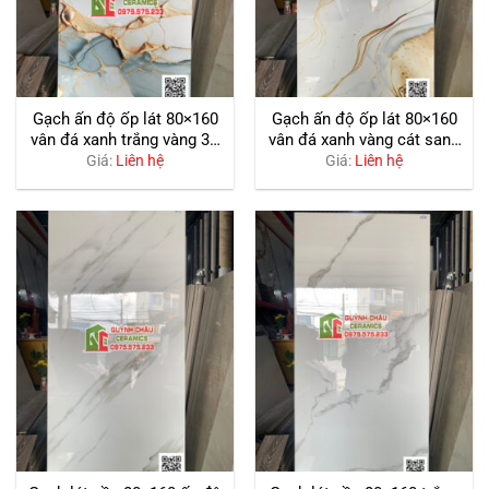
Gạch ấn độ ốp lát 80×160
Gạch ấn độ ốp lát 80×160
vân đá xanh trắng vàng 3D
vân đá xanh vàng cát sang
sang trọng
trọng siêu bóng
Giá:
Liên hệ
Giá:
Liên hệ