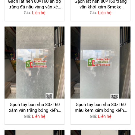
Gạch lát nền 80×160 ấn độ
Gạch lát nền 80×160 trắng
trắng đá nâu vàng vân xéo
vân khói xám Smoke
bóng kiếng
statuario bóng kiếng ấn độ
Giá:
Liên hệ
Giá:
Liên hệ
Gạch tây ban nha 80×160
Gạch tây ban nha 80×160
xám vân trắng bóng kiếng
màu kem xám bóng kiếng
cao cấp
cao cấp
Giá:
Liên hệ
Giá:
Liên hệ