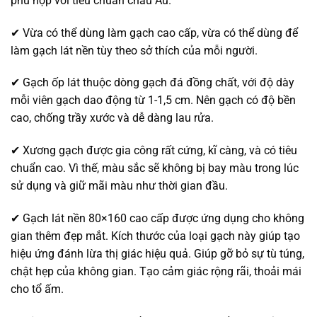
phù hợp với tiêu chuẩn châu Âu.
✔ Vừa có thể dùng làm gạch cao cấp, vừa có thể dùng để
làm gạch lát nền tùy theo sở thích của mỗi người.
✔ Gạch ốp lát thuộc dòng gạch đá đồng chất, với độ dày
mỗi viên gạch dao động từ 1-1,5 cm. Nên gạch có độ bền
cao, chống trầy xước và dễ dàng lau rửa.
✔ Xương gạch được gia công rất cứng, kĩ càng, và có tiêu
chuẩn cao. Vì thế, màu sắc sẽ không bị bay màu trong lúc
sử dụng và giữ mãi màu như thời gian đầu.
✔ Gạch lát nền 80×160 cao cấp được ứng dụng cho không
gian thêm đẹp mắt. Kích thước của loại gạch này giúp tạo
hiệu ứng đánh lừa thị giác hiệu quả. Giúp gỡ bỏ sự tù túng,
chật hẹp của không gian. Tạo cảm giác rộng rãi, thoải mái
cho tổ ấm.