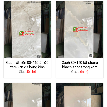
Gạch lát nền 80×160 ấn độ
Gạch 80×160 lát phòng
xám vân đá bóng kính
khách sang trọng kem
nhạt xám mây
Giá:
Liên hệ
Giá:
Liên hệ