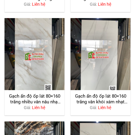
bóng
đẹp bóng kiếng
Giá:
Liên hệ
Giá:
Liên hệ
Gạch ấn độ ốp lát 80×160
Gạch ấn độ ốp lát 80×160
trắng nhiều vân nâu nhạt
trắng vân khói xám nhạt
bóng kiếng
nhẹ bóng kiếng
Giá:
Liên hệ
Giá:
Liên hệ