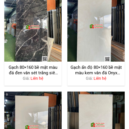
Gạch 80×160 bề mặt màu
Gạch ấn độ 80×160 bề mặt
đá đen vân sét trắng siêu
màu kem vân đá Onyx
bóng
bóng kiếng
Giá:
Liên hệ
Giá:
Liên hệ