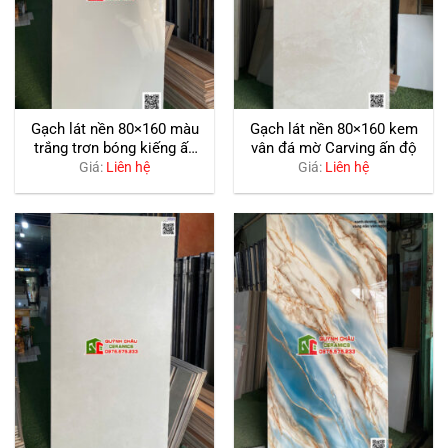
Gạch lát nền 80×160 màu
Gạch lát nền 80×160 kem
trắng trơn bóng kiếng ấn
vân đá mờ Carving ấn độ
độ
Giá:
Liên hệ
Giá:
Liên hệ