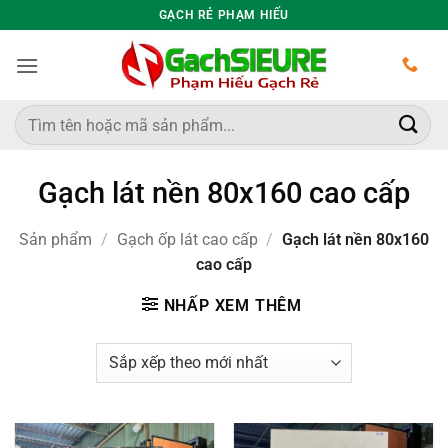
Bỏ
GẠCH RẺ PHẠM HIẾU
qua
nội
dung
Tìm
kiếm:
Gạch lát nền 80x160 cao cấp
Sản phẩm
/
Gạch ốp lát cao cấp
/
Gạch lát nền 80x160
cao cấp
NHẤP XEM THÊM