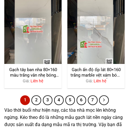
Gạch tây ban nha 80×160
Gạch ấn độ ốp lát 80×160
màu trắng vân nhẹ bóng
trắng marble vệt xám bóng
kiếng cao cấp
công nghệ Ý
Giá:
Liên hệ
Giá:
Liên hệ
1
2
3
4
5
6
7
Vào thời buổi như hiện nay, các tòa nhà mọc lên không
ngừng. Kéo theo đó là những mẫu gạch lát nền ngày càng
được sản xuất đa dạng mẫu mã ra thị trường. Vậy bạn đã