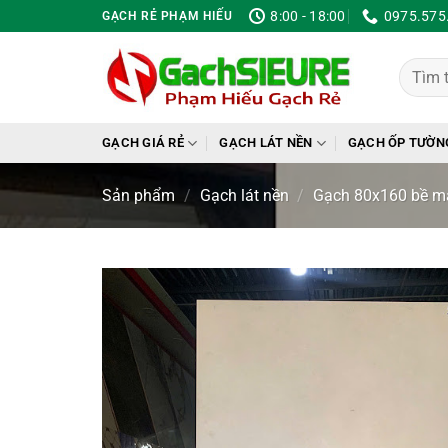
Bỏ
8:00 - 18:00
0975.575
GẠCH RẺ PHẠM HIẾU
qua
nội
Tìm
dung
kiếm:
GẠCH GIÁ RẺ
GẠCH LÁT NỀN
GẠCH ỐP TƯỜN
Sản phẩm
/
Gạch lát nền
/
Gạch 80x160 bề m