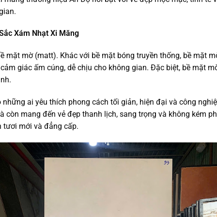
gian.
 Sắc Xám Nhạt Xi Măng
 mặt mờ (matt). Khác với bề mặt bóng truyền thống, bề mặt mờ k
ảm giác ấm cúng, dễ chịu cho không gian. Đặc biệt, bề mặt mờ
inh.
hững ai yêu thích phong cách tối giản, hiện đại và công nghiệ
à còn mang đến vẻ đẹp thanh lịch, sang trọng và không kém phầ
n tươi mới và đẳng cấp.