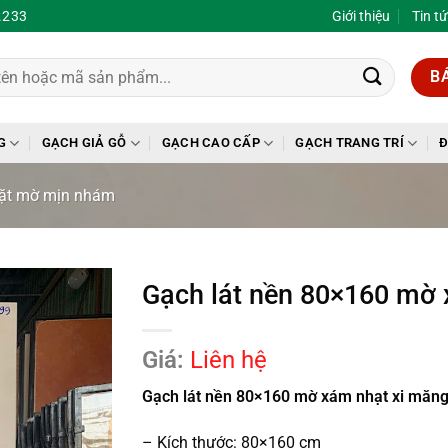
.233
Giới thiệu
Tin t
B
G
GẠCH GIẢ GỖ
GẠCH CAO CẤP
GẠCH TRANG TRÍ
Đ
ặt mờ mịn nhám
Gạch lát nền 80×160 mờ 
Giá:
Liên hệ
Gạch lát nền 80×160 mờ xám nhạt xi măn
– Kích thước: 80×160 cm