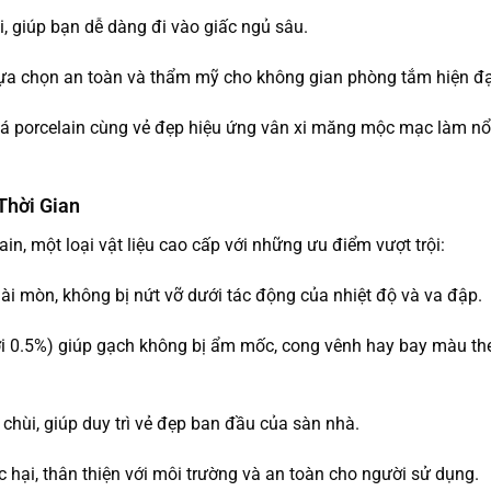
i, giúp bạn dễ dàng đi vào giấc ngủ sâu.
lựa chọn an toàn và thẩm mỹ cho không gian phòng tắm hiện đạ
á porcelain cùng vẻ đẹp hiệu ứng vân xi măng mộc mạc làm nổi b
Thời Gian
in, một loại vật liệu cao cấp với những ưu điểm vượt trội:
ài mòn, không bị nứt vỡ dưới tác động của nhiệt độ và va đập.
i 0.5%) giúp gạch không bị ẩm mốc, cong vênh hay bay màu theo
hùi, giúp duy trì vẻ đẹp ban đầu của sàn nhà.
hại, thân thiện với môi trường và an toàn cho người sử dụng.