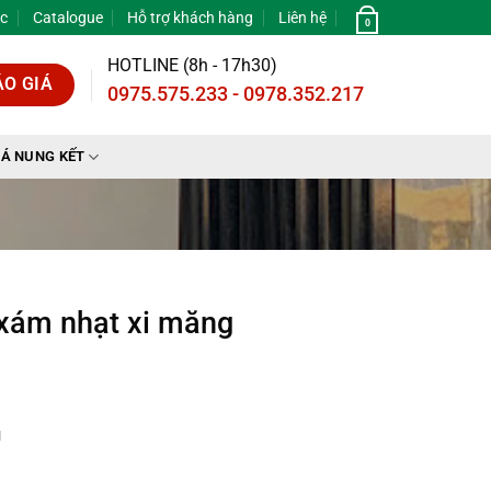
ức
Catalogue
Hỗ trợ khách hàng
Liên hệ
0
HOTLINE (8h - 17h30)
ÁO GIÁ
0975.575.233 - 0978.352.217
Á NUNG KẾT
xám nhạt xi măng
g