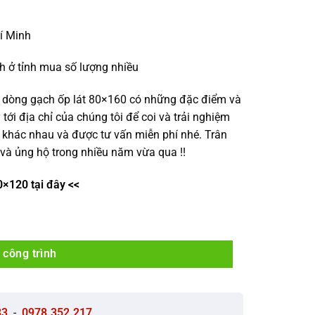
hí Minh
h ở tỉnh mua số lượng nhiều
 dòng gạch ốp lát 80×160 có những đặc điểm và
 tới địa chỉ của chúng tôi để coi và trải nghiệm
khác nhau và được tư vấn miễn phí nhé. Trân
và ủng hộ trong nhiều năm vừa qua !!
0×120 tại đây <<
 công trình
33
-
0978.352.217