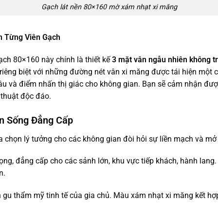
Gạch lát nền 80×160 mờ xám nhạt xi măng
n Từng Viên Gạch
ạch 80×160 này chính là thiết kế
3 mặt vân ngẫu nhiên không tr
riêng biệt với những đường nét vân xi măng được tái hiện một 
âu và điểm nhấn thị giác cho không gian. Bạn sẽ cảm nhận được
 thuật độc đáo.
n Sống Đẳng Cấp
a chọn lý tưởng cho các không gian đòi hỏi sự liền mạch và mở
ng, đẳng cấp cho các sảnh lớn, khu vực tiếp khách, hành lang. 
n.
 gu thẩm mỹ tinh tế của gia chủ. Màu xám nhạt xi măng kết hợp