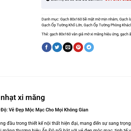
Danh mục:
Gạch 80x160 bề mặt mờ mịn nhám
,
Gạch l
Gạch Ốp Tường Khổ Lớn
,
Gạch Ốp Tường Phòng Khác
Thẻ:
gạch 80x160 vân giả mờ xi măng hiệu ứng
,
gạch ấ
 nhạt xi măng
 Độ: Vẻ Đẹp Mộc Mạc Cho Mọi Không Gian
ng đầu trong thiết kế nội thất hiện đại, mang đến sự sang trọng
 măng thương hiệu Ấn Độ nổi bật với vẻ đẹp mộc mạc, tinh tế v