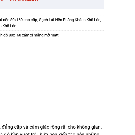
át nền 80x160 cao cấp
,
Gạch Lát Nền Phòng Khách Khổ Lớn
,
h Khổ Lớn
n độ 80x160 xám xi măng mờ matt
, đẳng cấp và cảm giác rộng rãi cho không gian.
à độ bền vượt trội, hứa hẹn kiến tạo nên những