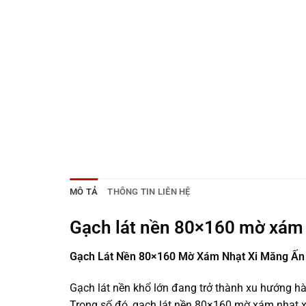
MÔ TẢ
THÔNG TIN LIÊN HỆ
Gạch lát nền 80×160 mờ xám
Gạch Lát Nền 80×160 Mờ Xám Nhạt Xi Măng Ấn
Gạch lát nền khổ lớn đang trở thành xu hướng hà
Trong số đó, gạch lát nền 80×160 mờ xám nhạt xi