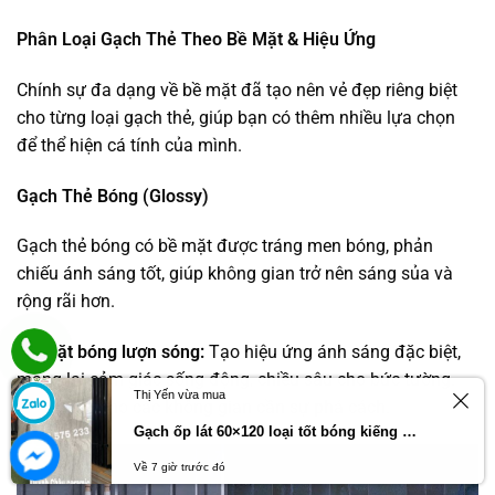
Phân Loại Gạch Thẻ Theo Bề Mặt & Hiệu Ứng
Chính sự đa dạng về bề mặt đã tạo nên vẻ đẹp riêng biệt
cho từng loại gạch thẻ, giúp bạn có thêm nhiều lựa chọn
để thể hiện cá tính của mình.
Gạch Thẻ Bóng (Glossy)
Gạch thẻ bóng có bề mặt được tráng men bóng, phản
chiếu ánh sáng tốt, giúp không gian trở nên sáng sủa và
rộng rãi hơn.
Bề mặt bóng lượn sóng:
Tạo hiệu ứng ánh sáng đặc biệt,
mang lại cảm giác sống động, chiều sâu cho bức tường.
Thị Yến vừa mua
Thích hợp cho các không gian cần sự phá cách.
Gạch ốp lát 60×120 loại tốt bóng kiếng cao cấp
Về 7 giờ trước đó