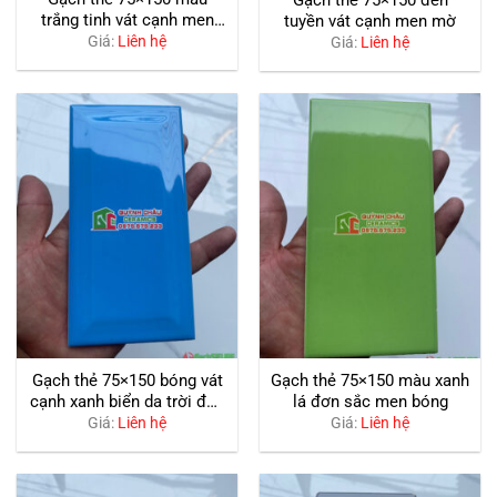
trắng tinh vát cạnh men
tuyền vát cạnh men mờ
bóng
Giá:
Liên hệ
Giá:
Liên hệ
Gạch thẻ 75×150 bóng vát
Gạch thẻ 75×150 màu xanh
cạnh xanh biển da trời đơn
lá đơn sắc men bóng
sắc
Giá:
Liên hệ
Giá:
Liên hệ