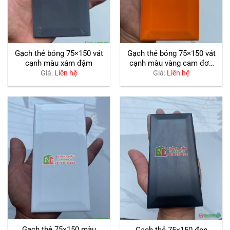
Gạch thẻ bóng 75×150 vát
Gạch thẻ bóng 75×150 vát
cạnh màu xám đậm
cạnh màu vàng cam đơn
sắc
Giá:
Liên hệ
Giá:
Liên hệ
Gạch thẻ 75×150 màu
Gạch thẻ 75×150 đen