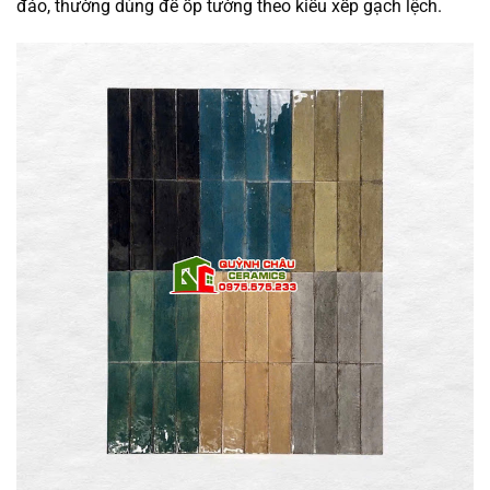
đáo, thường dùng để ốp tường theo kiểu xếp gạch lệch.