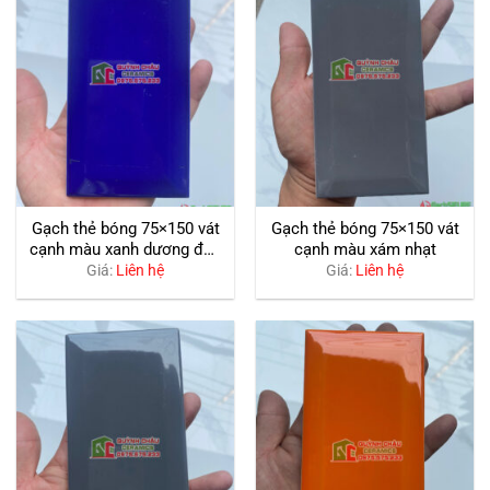
Gạch thẻ bóng 75×150 vát
Gạch thẻ bóng 75×150 vát
cạnh màu xanh dương đơn
cạnh màu xám nhạt
sắc
Giá:
Liên hệ
Giá:
Liên hệ