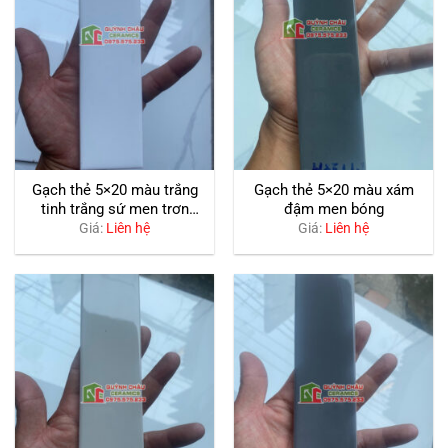
Gạch thẻ 5×20 màu trắng
Gạch thẻ 5×20 màu xám
tinh trắng sứ men trơn
đậm men bóng
bóng
Giá:
Liên hệ
Giá:
Liên hệ