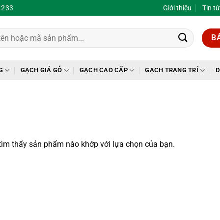
.233
Giới thiệu
Tin t
B
G
GẠCH GIẢ GỖ
GẠCH CAO CẤP
GẠCH TRANG TRÍ
Đ
ìm thấy sản phẩm nào khớp với lựa chọn của bạn.