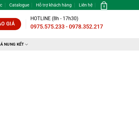
ức
Catalogue
Hỗ trợ khách hàng
Liên hệ
0
HOTLINE (8h - 17h30)
ÁO GIÁ
0975.575.233 - 0978.352.217
Á NUNG KẾT