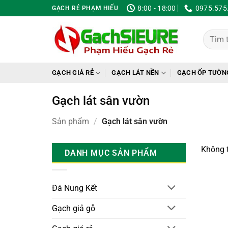
Bỏ
8:00 - 18:00
0975.575
GẠCH RẺ PHẠM HIẾU
qua
nội
Tìm
dung
kiếm:
GẠCH GIÁ RẺ
GẠCH LÁT NỀN
GẠCH ỐP TƯỜN
Gạch lát sân vườn
Sản phẩm
/
Gạch lát sân vườn
Không t
DANH MỤC SẢN PHẨM
Đá Nung Kết
Gạch giả gỗ