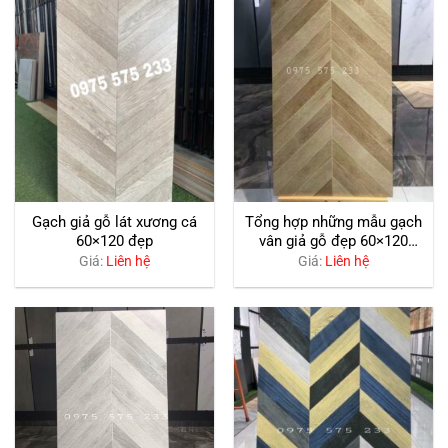
Gạch giả gỗ lát xương cá
Tổng hợp những mẫu gạch
60×120 đẹp
vân giả gỗ đẹp 60×120
sang trọng
Giá:
Liên hệ
Giá:
Liên hệ