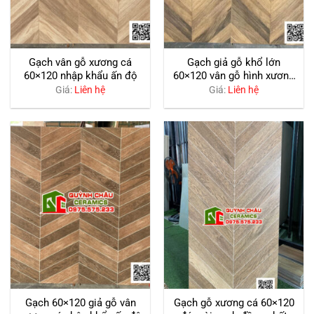
Gạch vân gỗ xương cá
Gạch giả gỗ khổ lớn
60×120 nhập khẩu ấn độ
60×120 vân gỗ hình xương
cá đẹp
Giá:
Liên hệ
Giá:
Liên hệ
Gạch 60×120 giả gỗ vân
Gạch gỗ xương cá 60×120