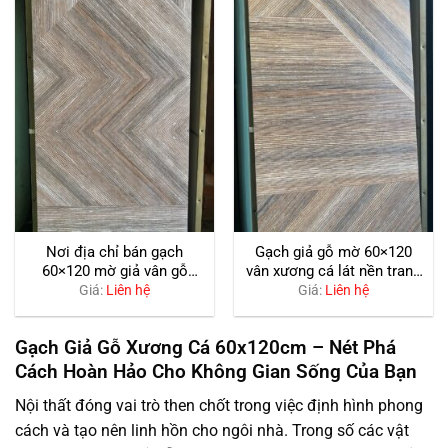
Nơi địa chỉ bán gạch
Gạch giả gỗ mờ 60×120
60×120 mờ giả vân gỗ
vân xương cá lát nền trang
xương cá trang trí đẹp
trí cao cấp
Giá:
Liên hệ
Giá:
Liên hệ
Gạch Giả Gỗ Xương Cá 60x120cm – Nét Phá
Cách Hoàn Hảo Cho Không Gian Sống Của Bạn
Nội thất đóng vai trò then chốt trong việc định hình phong
cách và tạo nên linh hồn cho ngôi nhà. Trong số các vật