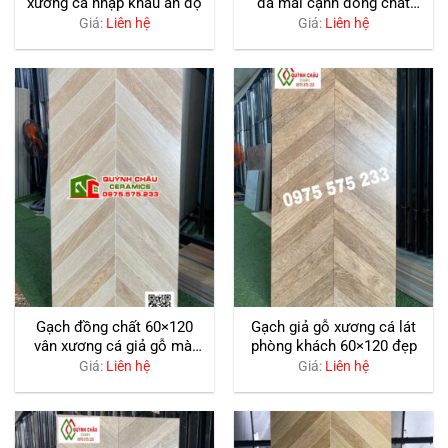
xương cá nhập khẩu ấn độ
đá mài cạnh đồng chất
bền đẹp
Giá:
Liên hệ
Giá:
Liên hệ
Gạch đồng chất 60×120
Gạch giả gỗ xương cá lát
vân xương cá giả gỗ mài
phòng khách 60×120 đẹp
cạnh
Giá:
Liên hệ
Giá:
Liên hệ