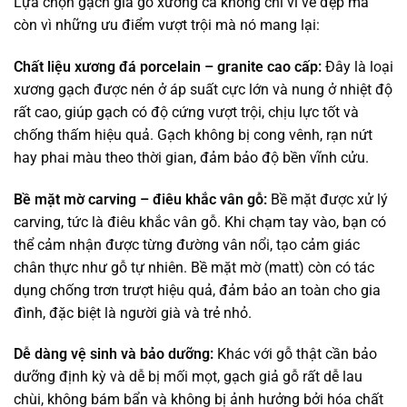
Lựa chọn gạch giả gỗ xương cá không chỉ vì vẻ đẹp mà
còn vì những ưu điểm vượt trội mà nó mang lại:
Chất liệu xương đá porcelain – granite cao cấp:
Đây là loại
xương gạch được nén ở áp suất cực lớn và nung ở nhiệt độ
rất cao, giúp gạch có độ cứng vượt trội, chịu lực tốt và
chống thấm hiệu quả. Gạch không bị cong vênh, rạn nứt
hay phai màu theo thời gian, đảm bảo độ bền vĩnh cửu.
Bề mặt mờ carving – điêu khắc vân gỗ:
Bề mặt được xử lý
carving, tức là điêu khắc vân gỗ. Khi chạm tay vào, bạn có
thể cảm nhận được từng đường vân nổi, tạo cảm giác
chân thực như gỗ tự nhiên. Bề mặt mờ (matt) còn có tác
dụng chống trơn trượt hiệu quả, đảm bảo an toàn cho gia
đình, đặc biệt là người già và trẻ nhỏ.
Dễ dàng vệ sinh và bảo dưỡng:
Khác với gỗ thật cần bảo
dưỡng định kỳ và dễ bị mối mọt, gạch giả gỗ rất dễ lau
chùi, không bám bẩn và không bị ảnh hưởng bởi hóa chất