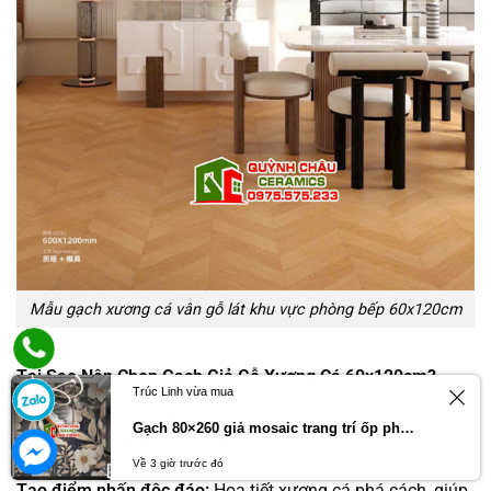
Mẫu gạch xương cá vân gỗ lát khu vực phòng bếp 60x120cm
Tại Sao Nên Chọn Gạch Giả Gỗ Xương Cá 60x120cm?
Trúc Linh vừa mua
Lựa chọn gạch giả gỗ xương cá là một quyết định thông
Gạch 80×260 giả mosaic trang trí ốp phòng khách
minh, mang lại nhiều lợi ích:
Về 3 giờ trước đó
Tạo điểm nhấn độc đáo:
Họa tiết xương cá phá cách, giúp