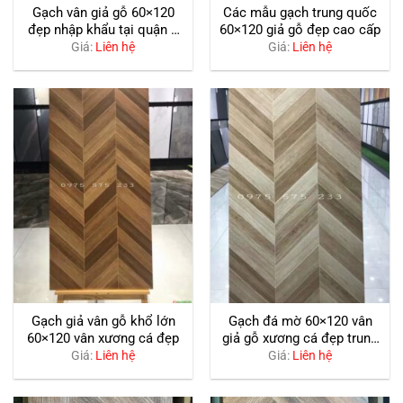
Gạch vân giả gỗ 60×120
Các mẫu gạch trung quốc
đẹp nhập khẩu tại quận 8
60×120 giả gỗ đẹp cao cấp
hcm
Giá:
Liên hệ
Giá:
Liên hệ
Gạch giả vân gỗ khổ lớn
Gạch đá mờ 60×120 vân
60×120 vân xương cá đẹp
giả gỗ xương cá đẹp trung
quốc
Giá:
Liên hệ
Giá:
Liên hệ