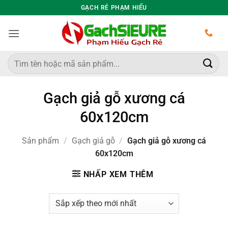
Bỏ
GẠCH RẺ PHẠM HIẾU
qua
nội
dung
Tìm
kiếm:
Gạch giả gỗ xương cá
60x120cm
Sản phẩm
/
Gạch giả gỗ
/
Gạch giả gỗ xương cá
60x120cm
NHẤP XEM THÊM