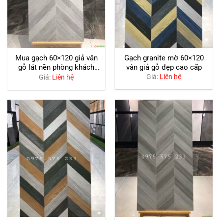
Gạch granite mờ 60×120
Mua gạch 60×120 giả vân
vân giả gỗ đẹp cao cấp
gỗ lát nền phòng khách
đẹp cao cấp
Giá:
Liên hệ
Giá:
Liên hệ