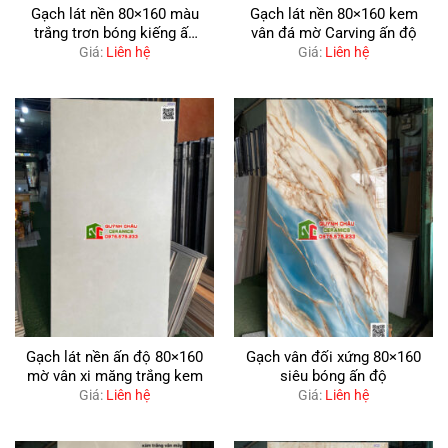
Gạch lát nền 80×160 màu
Gạch lát nền 80×160 kem
trắng trơn bóng kiếng ấn
vân đá mờ Carving ấn độ
độ
Giá:
Liên hệ
Giá:
Liên hệ
Gạch lát nền ấn độ 80×160
Gạch vân đối xứng 80×160
mờ vân xi măng trắng kem
siêu bóng ấn độ
Giá:
Liên hệ
Giá:
Liên hệ