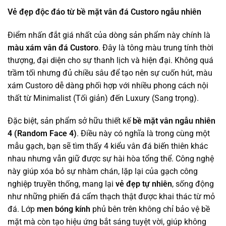
Vẻ đẹp độc đáo từ bề mặt vân đá Custoro ngẫu nhiên
Điểm nhấn đắt giá nhất của dòng sản phẩm này chính là
màu xám vân đá Custoro
. Đây là tông màu trung tính thời
thượng, đại diện cho sự thanh lịch và hiện đại. Không quá
trầm tối nhưng đủ chiều sâu để tạo nên sự cuốn hút, màu
xám Custoro dễ dàng phối hợp với nhiều phong cách nội
thất từ Minimalist (Tối giản) đến Luxury (Sang trọng).
Đặc biệt, sản phẩm sở hữu thiết kế
bề mặt vân ngẫu nhiên
4 (Random Face 4)
. Điều này có nghĩa là trong cùng một
mẫu gạch, bạn sẽ tìm thấy 4 kiểu vân đá biến thiên khác
nhau nhưng vẫn giữ được sự hài hòa tổng thể. Công nghệ
này giúp xóa bỏ sự nhàm chán, lặp lại của gạch công
nghiệp truyền thống, mang lại
vẻ đẹp tự nhiên
, sống động
như những phiến đá cẩm thạch thật được khai thác từ mỏ
đá. Lớp
men bóng kính
phủ bên trên không chỉ bảo vệ bề
mặt mà còn tạo hiệu ứng bắt sáng tuyệt vời, giúp không