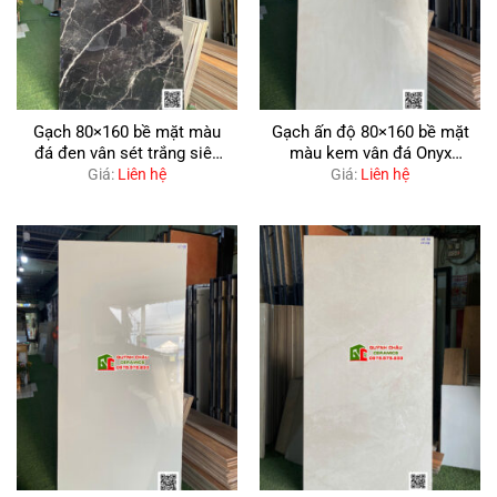
Gạch 80×160 bề mặt màu
Gạch ấn độ 80×160 bề mặt
đá đen vân sét trắng siêu
màu kem vân đá Onyx
bóng
bóng kiếng
Giá:
Liên hệ
Giá:
Liên hệ