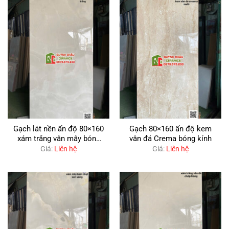
Gạch lát nền ấn độ 80×160
Gạch 80×160 ấn độ kem
xám trắng vân mây bóng
vân đá Crema bóng kính
kính
Giá:
Liên hệ
Giá:
Liên hệ