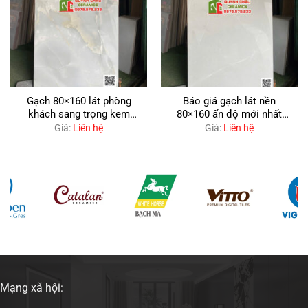
Gạch 80×160 lát phòng
Báo giá gạch lát nền
khách sang trọng kem
80×160 ấn độ mới nhất
nhạt xám mây
2026
Giá:
Liên hệ
Giá:
Liên hệ
Mạng xã hội: