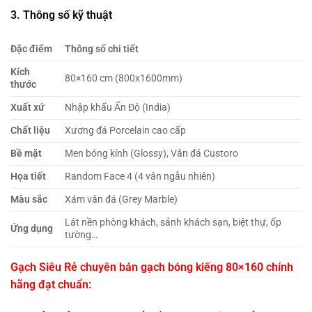
3. Thông số kỹ thuật
Đặc điểm
Thông số chi tiết
Kích
80×160 cm (800x1600mm)
thước
Xuất xứ
Nhập khẩu Ấn Độ (India)
Chất liệu
Xương đá Porcelain cao cấp
Bề mặt
Men bóng kính (Glossy), Vân đá Custoro
Họa tiết
Random Face 4 (4 vân ngẫu nhiên)
Màu sắc
Xám vân đá (Grey Marble)
Lát nền phòng khách, sảnh khách sạn, biệt thự, ốp
Ứng dụng
tường…
Gạch Siêu Rẻ chuyên bán gạch bóng kiếng 80×160 chính
hãng đạt chuẩn: