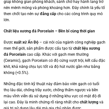
giúp không gian phòng khách, sảnh chờ hay hành lang trở
nên mênh mông và phóng khoáng hơn. Đây chính là yếu tố
then chốt tạo nên sự
đẳng cấp
cho các công trình quy mô
lớn.
Chất liệu xương đá Porcelain – Bền bỉ cùng thời gian
Được
xuất xứ Ấn Độ
– cái nôi của ngành công nghiệp gạch
men thế giới, sản phẩm được cấu tạo từ
chất liệu xương
đá Porcelain
cao cấp. Khác với gạch men thường
(Ceramic), gạch Porcelain có độ cứng vượt trội, kết cấu đặc
khít, khả năng chịu lực tốt và độ hút nước gần như bằng
không (<0.5%).
Những đặc tính kỹ thuật này đảm bảo viên gạch có tuổi
thọ lâu dài, chống trầy xước, chống thấm ngược và bền
màu vĩnh viễn dù sử dụng ở những khu vực có mật độ đi
lại cao. Đây là minh chứng rõ ràng nhất cho
chất lượng
và
giá trị sử dụng lâu dài mà gia chủ nhận được.