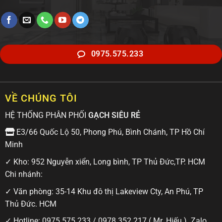
0975.575.233
VỀ CHÚNG TÔI
HỆ THỐNG PHÂN PHỐI
GẠCH SIÊU RẺ
E3/66 Quốc Lộ 50, Phong Phú, Bình Chánh, TP Hồ Chí
Minh
✓ Kho: 952 Nguyễn xiển, Long bình, TP Thủ Đức,TP. HCM
Chi nhánh:
✓ Văn phòng: 35-14 Khu đô thị Lakeview Cty, An Phú, TP
Thủ Đức. HCM
✓ Hotline:
0975 575 233
/
0978 352 217
( Mr. Hiếu ) Zalo