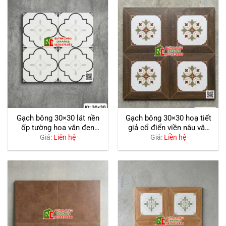
Gạch bông 30×30 lát nền
Gạch bông 30×30 hoạ tiết
ốp tường hoa văn đen
giả cổ điển viền nâu vân
trắng hiện đại
gỗ
Giá:
Liên hệ
Giá:
Liên hệ