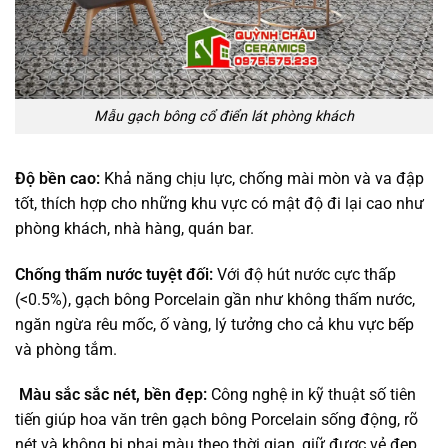
Mẫu gạch bông cổ điển lát phòng khách
Độ bền cao:
Khả năng chịu lực, chống mài mòn và va đập
tốt, thích hợp cho những khu vực có mật độ đi lại cao như
phòng khách, nhà hàng, quán bar.
Chống thấm nước tuyệt đối:
Với độ hút nước cực thấp
(<0.5%), gạch bông Porcelain gần như không thấm nước,
ngăn ngừa rêu mốc, ố vàng, lý tưởng cho cả khu vực bếp
và phòng tắm.
Màu sắc sắc nét, bền đẹp:
Công nghệ in kỹ thuật số tiên
tiến giúp hoa văn trên gạch bông Porcelain sống động, rõ
nét và không bị phai màu theo thời gian, giữ được vẻ đẹp