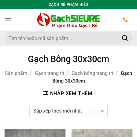
Bỏ
GẠCH RẺ PHẠM HIẾU
qua
nội
dung
Tìm
kiếm:
Gạch Bông 30x30cm
Sản phẩm
/
Gạch trang trí
/
Gạch bông trang trí
/
Gạch
Bông 30x30cm
NHẤP XEM THÊM