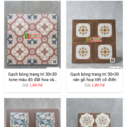
Gạch bông trang trí 30×30
Gạch bông trang trí 30×30
tone màu đỏ đất hoa văn
vân gỗ hoạ tiết cổ điển
cổ điển
Giá:
Liên hệ
Giá:
Liên hệ