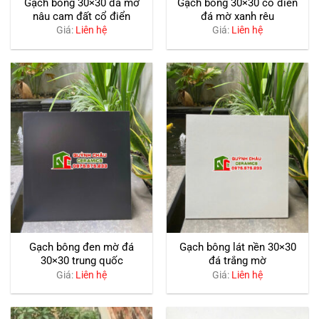
Gạch bông 30×30 đá mờ
Gạch bông 30×30 cổ điển
nâu cam đất cổ điển
đá mờ xanh rêu
Giá:
Liên hệ
Giá:
Liên hệ
Gạch bông đen mờ đá
Gạch bông lát nền 30×30
30×30 trung quốc
đá trắng mờ
Giá:
Liên hệ
Giá:
Liên hệ