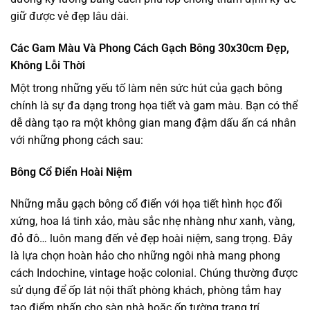
giữ được vẻ đẹp lâu dài.
Các Gam Màu Và Phong Cách Gạch Bông 30x30cm Đẹp,
Không Lỗi Thời
Một trong những yếu tố làm nên sức hút của gạch bông
chính là sự đa dạng trong họa tiết và gam màu. Bạn có thể
dễ dàng tạo ra một không gian mang đậm dấu ấn cá nhân
với những phong cách sau:
Bông Cổ Điển Hoài Niệm
Những mẫu gạch bông cổ điển với họa tiết hình học đối
xứng, hoa lá tinh xảo, màu sắc nhẹ nhàng như xanh, vàng,
đỏ đô… luôn mang đến vẻ đẹp hoài niệm, sang trọng. Đây
là lựa chọn hoàn hảo cho những ngôi nhà mang phong
cách Indochine, vintage hoặc colonial. Chúng thường được
sử dụng để ốp lát nội thất phòng khách, phòng tắm hay
tạo điểm nhấn cho sàn nhà hoặc ốp tường trang trí.