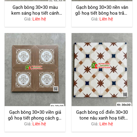
Gạch bông 30×30 màu
Gạch bông 30×30 nền vân
kem sáng hoạ tiết cánh
gỗ hoạ tiết bông hoa trắng
hoa đen
đối xứng
Giá:
Liên hệ
Giá:
Liên hệ
Gạch bông 30×30 viền giả
Gạch bông cổ điển 30×30
gỗ hoạ tiết phong cách giả
tone nâu xanh hoạ tiết
cổ điển
hình học
Giá:
Liên hệ
Giá:
Liên hệ