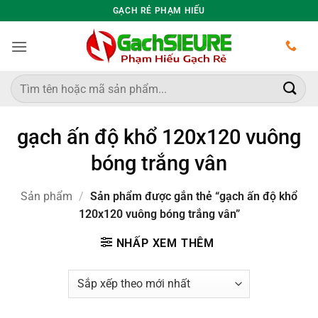
Bỏ
GẠCH RẺ PHẠM HIẾU
qua
nội
dung
Tìm
kiếm:
gạch ấn độ khổ 120x120 vuông
bóng trắng vân
Sản phẩm
/
Sản phẩm được gắn thẻ “gạch ấn độ khổ
120x120 vuông bóng trắng vân”
NHẤP XEM THÊM