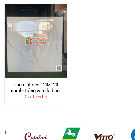
Gạch lát nền 120×120
marble trắng vân đá bóng
kiếng
Giá:
Liên hệ