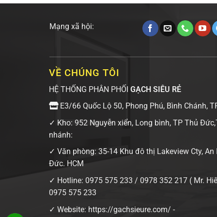
Mạng xã hội:
VỀ CHÚNG TÔI
HỆ THỐNG PHÂN PHỐI
GẠCH SIÊU RẺ
E3/66 Quốc Lộ 50, Phong Phú, Bình Chánh, T
✓ Kho: 952 Nguyễn xiển, Long bình, TP Thủ Đức
nhánh:
✓ Văn phòng: 35-14 Khu đô thị Lakeview Cty, An
Đức. HCM
✓ Hotline:
0975 575 233
/
0978 352 217
( Mr. Hi
0975 575 233
✓ Website:
https://gachsieure.com/
-