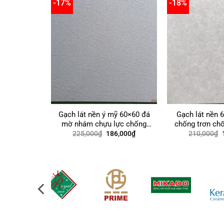
-17%
-18%
Gạch lát nền ý mỹ 60×60 đá
Gạch lát nền 
mờ nhám chựu lực chống
chống trơn chố
trơn giá rẻ
giá 
Giá
Giá
225,000
₫
186,000
₫
210,000
₫
gốc
hiện
là:
tại
l
225,000₫.
là:
186,000₫.