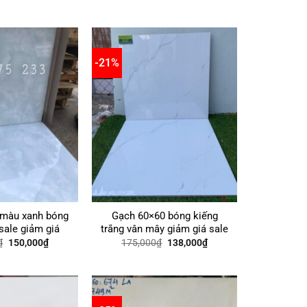
-21%
 màu xanh bóng
Gạch 60×60 bóng kiếng
sale giảm giá
trắng vân mây giảm giá sale
Giá
Giá
Giá
Giá
₫
150,000
₫
175,000
₫
138,000
₫
gốc
hiện
gốc
hiện
là:
tại
là:
tại
175,000₫.
là:
175,000₫.
là:
150,000₫.
138,000₫.