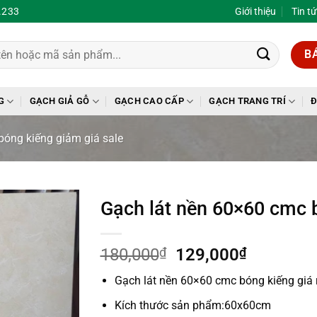
.233
Giới thiệu
Tin t
B
G
GẠCH GIẢ GỖ
GẠCH CAO CẤP
GẠCH TRANG TRÍ
Đ
bóng kiếng giảm giá sale
Gạch lát nền 60×60 cmc b
Giá
Giá
180,000
₫
129,000
₫
gốc
hiện
Gạch lát nền 60×60 cmc bóng kiếng giá 
là:
tại
180,000₫.
là:
Kích thước sản phẩm:60x60cm