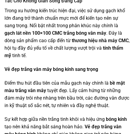
Tác Cho Không Gian Sống Đẳng Cấp
Trong xu hướng kiến trúc hiện đại, việc sử dụng gạch khổ
lớn đang trở thành chuẩn mực mới để kiến tạo nên sự
sang trọng. Nổi bật nhất trong phân khúc này chính là
gạch lát nền 100×100 CMC trắng bóng vân mây
. Đây là
dòng sản phẩm cao cấp đến từ
thương hiệu nhà máy CMC
,
hội tụ đầy đủ yếu tố về chất lượng vượt trội và
tính thẩm
mỹ
tinh tế.
Vẻ đẹp trắng vân mây bóng kính sang trọng
Điểm thu hút đầu tiên của mẫu gạch này chính là
bề mặt
màu trắng vân mây
tuyệt đẹp. Lấy cảm hứng từ những
đám mây trôi nhẹ nhàng trên bầu trời, các đường vân được
in kỹ thuật số sắc nét, tự nhiên và đầy nghệ thuật.
Sự kết hợp giữa nền trắng tinh khôi và hiệu ứng
bóng kính
tạo nên khả năng bắt sáng hoàn hảo.
Vẻ đẹp trắng vân