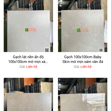
Gạch lát nền ấn độ
Gạch 100x100cm Baby
100x100cm mờ mịn xám
Skin mờ mịn xám vân đá
nhạt Baby Skin
Giá:
Liên hệ
Giá:
Liên hệ