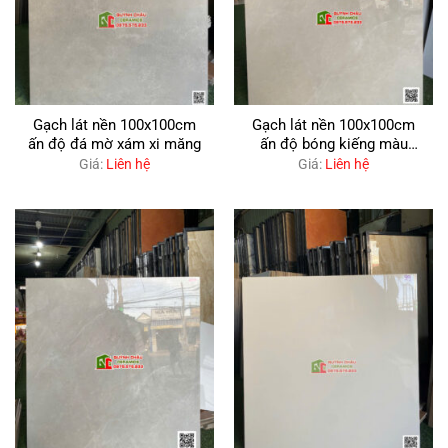
Gạch lát nền 100x100cm
Gạch lát nền 100x100cm
ấn độ đá mờ xám xi măng
ấn độ bóng kiếng màu
kem
Giá:
Liên hệ
Giá:
Liên hệ