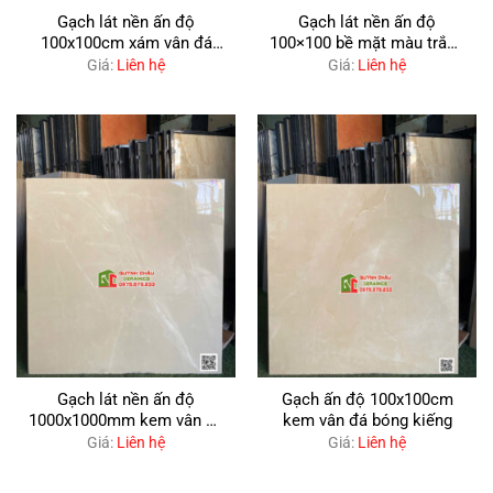
Gạch lát nền ấn độ
Gạch lát nền ấn độ
100x100cm xám vân đá
100×100 bề mặt màu trắng
bóng kiếng
men bóng
Giá:
Liên hệ
Giá:
Liên hệ
Gạch lát nền ấn độ
Gạch ấn độ 100x100cm
1000x1000mm kem vân đá
kem vân đá bóng kiếng
Marble bóng kiếng
Giá:
Liên hệ
Giá:
Liên hệ