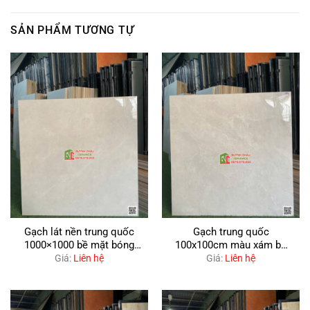
SẢN PHẨM TƯƠNG TỰ
Gạch lát nền trung quốc
Gạch trung quốc
1000×1000 bề mặt bóng
100x100cm màu xám bề
kiếng xám nhạt
mặt bóng kiếng
Giá:
Liên hệ
Giá:
Liên hệ