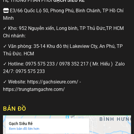
HỆ THỐNG PHÂN PHỐI
GẠCH SIÊU RẺ
E3/66 Quốc Lộ 50, Phong Phú, Bình Chánh, TP Hồ Chí
Minh
✓ Kho: 952 Nguyễn xiển, Long bình, TP Thủ Đức,TP. HCM
Chi nhánh:
✓ Văn phòng: 35-14 Khu đô thị Lakeview Cty, An Phú, TP
Thủ Đức. HCM
✓ Hotline:
0975 575 233
/
0978 352 217
( Mr. Hiếu ) Zalo
24/7:
0975 575 233
✓ Website:
https://gachsieure.com/
-
https://trungtamgachre.com/
BẢN ĐỒ