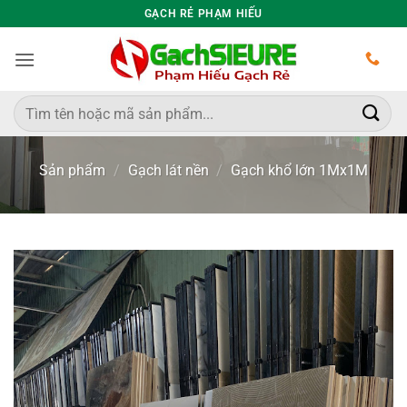
Bỏ
GẠCH RẺ PHẠM HIẾU
qua
nội
dung
Tìm
kiếm:
Sản phẩm
/
Gạch lát nền
/
Gạch khổ lớn 1Mx1M