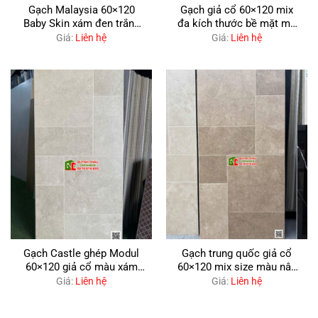
Gạch Malaysia 60×120
Gạch giả cổ 60×120 mix
Baby Skin xám đen trắng
đa kích thước bề mặt mờ
vân đá mờ mịn Alchemy
màu kem
Giá:
Liên hệ
Giá:
Liên hệ
Gạch Castle ghép Modul
Gạch trung quốc giả cổ
60×120 giả cổ màu xám
60×120 mix size màu nâu
trắng
nhạt
Giá:
Liên hệ
Giá:
Liên hệ