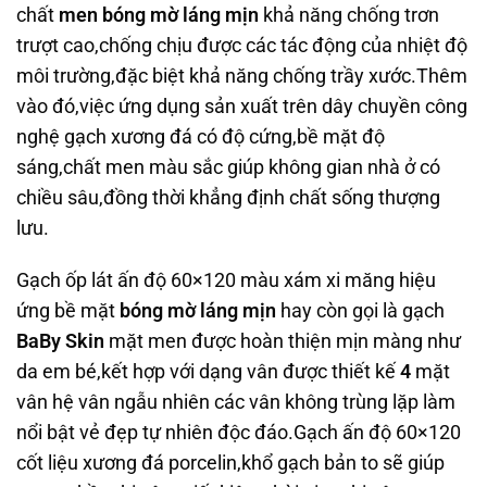
chất
men bóng mờ láng mịn
khả năng chống trơn
trượt cao,chống chịu được các tác động của nhiệt độ
môi trường,đặc biệt khả năng chống trầy xước.Thêm
vào đó,việc ứng dụng sản xuất trên dây chuyền công
nghệ gạch xương đá có độ cứng,bề mặt độ
sáng,chất men màu sắc giúp không gian nhà ở có
chiều sâu,đồng thời khẳng định chất sống thượng
lưu.
Gạch ốp lát ấn độ 60×120 màu xám xi măng hiệu
ứng bề mặt
bóng mờ láng mịn
hay còn gọi là gạch
BaBy Skin
mặt men được hoàn thiện mịn màng như
da em bé,kết hợp với dạng vân được thiết kế
4
mặt
vân hệ vân ngẫu nhiên các vân không trùng lặp làm
nổi bật vẻ đẹp tự nhiên độc đáo.Gạch ấn độ 60×120
cốt liệu xương đá porcelin,khổ gạch bản to sẽ giúp