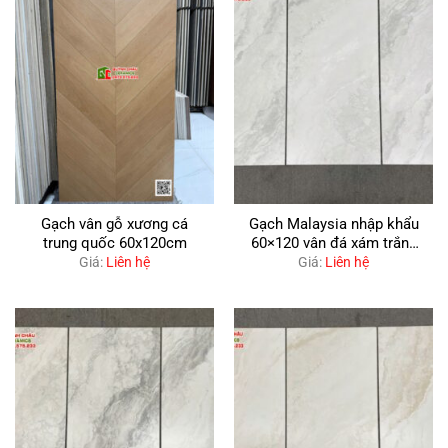
Gạch vân gỗ xương cá
Gạch Malaysia nhập khẩu
trung quốc 60x120cm
60×120 vân đá xám trắng
mờ mịn
Giá:
Liên hệ
Giá:
Liên hệ