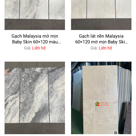
Gạch Malaysia mờ mịn
Gạch lát nền Malaysia
Baby Skin 60×120 màu
60×120 mờ mịn Baby Skin
xám kem
kem vân đá
Giá:
Liên hệ
Giá:
Liên hệ