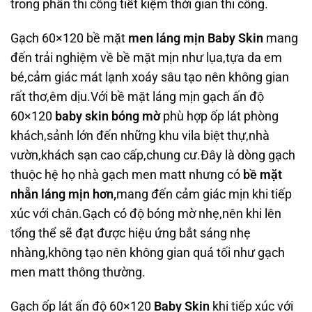
trong phần thi công tiết kiệm thời gian thi công.
Gạch 60×120 bề mặt
men láng mịn Baby Skin
mang
đến trải nghiệm về bề mặt mịn như lụa,tựa da em
bé,cảm giác mát lạnh xoáy sâu tạo nên không gian
rất thơ,êm dịu.Với bề mặt láng mịn gạch ấn độ
60×120
baby skin bóng mờ
phù hợp ốp lát phòng
khách,sảnh lớn đến những khu vila biệt thự,nhà
vườn,khách sạn cao cấp,chung cư.Đây là dòng gạch
thuộc hệ họ nhà gạch men matt nhưng có
bề mặt
nhẵn láng mịn hơn,
mang đến cảm giác mịn khi tiếp
xúc với chân.Gạch có độ bóng mờ nhẹ,nên khi lên
tổng thể sẽ đạt được hiệu ứng bắt sáng nhẹ
nhàng,không tạo nên không gian quá tối như gạch
men matt thông thường.
Gạch ốp lát ấn độ 60×120
Baby Skin
khi tiếp xúc với