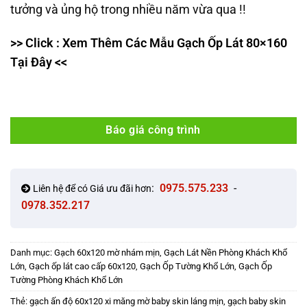
tưởng và ủng hộ trong nhiều năm vừa qua !!
>> Click : Xem Thêm Các Mẫu Gạch Ốp Lát 80×160
Tại Đây <<
Báo giá công trình
:
0975.575.233
-
Liên hệ để có Giá ưu đãi hơn
0978.352.217
Danh mục:
Gạch 60x120 mờ nhám mịn
,
Gạch Lát Nền Phòng Khách Khổ
Lớn
,
Gạch ốp lát cao cấp 60x120
,
Gạch Ốp Tường Khổ Lớn
,
Gạch Ốp
Tường Phòng Khách Khổ Lớn
Thẻ:
gạch ấn độ 60x120 xi măng mờ baby skin láng mịn
,
gạch baby skin