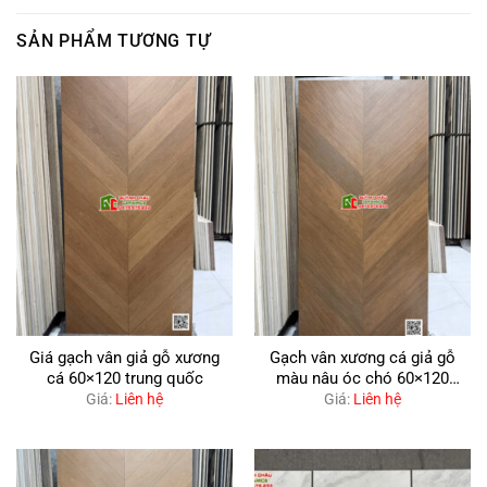
SẢN PHẨM TƯƠNG TỰ
Giá gạch vân giả gỗ xương
Gạch vân xương cá giả gỗ
cá 60×120 trung quốc
màu nâu óc chó 60×120
trung quốc
Giá:
Liên hệ
Giá:
Liên hệ