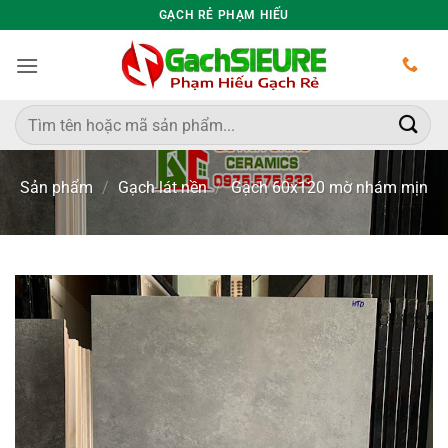
Bỏ
GẠCH RẺ PHẠM HIẾU
qua
nội
dung
Tìm
kiếm:
Sản phẩm
/
Gạch lát nền
/
Gạch 60x120 mờ nhám mịn